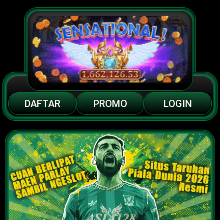
DAFTAR
PROMO
LOGIN