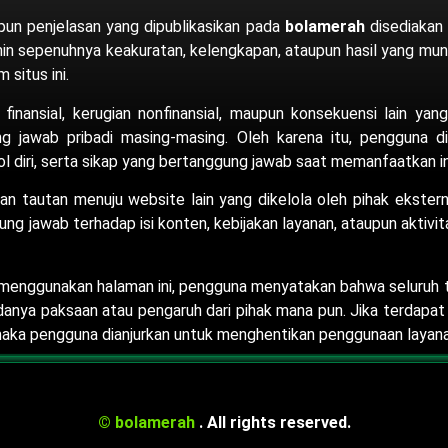
pun penjelasan yang dipublikasikan pada
bolamerah
disediakan
min sepenuhnya keakuratan, kelengkapan, ataupun hasil yang mun
 situs ini.
 finansial, kerugian nonfinansial, maupun konsekuensi lain yan
 jawab pribadi masing-masing. Oleh karena itu, pengguna d
l diri, serta sikap yang bertanggung jawab saat memanfaatkan info
an tautan menuju website lain yang dikelola oleh pihak eksterna
g jawab terhadap isi konten, kebijakan layanan, ataupun aktivita
enggunakan halaman ini, pengguna menyatakan bahwa seluruh ti
danya paksaan atau pengaruh dari pihak mana pun. Jika terdapat
i, maka pengguna dianjurkan untuk menghentikan penggunaan la
© bolamerah
. All rights reserved.